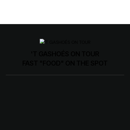
'T GASHOÉS ON TOUR
FAST "FOOD" ON THE SPOT