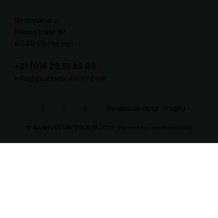
Nederland —
Maasstraat 19
6049 CB Herten
+31 (0)6 25 51 36 49
info@gashoesontour.com
Realisatie door
Tragilo
‘T GASHOÉS ON TOUR
© 2026. Alle rechten voorbehouden.