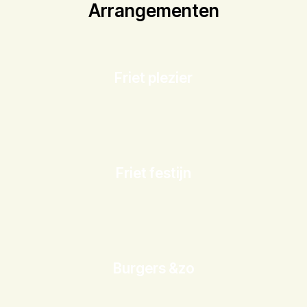
Arrangementen
Friet plezier
Friet festijn
Burgers &zo